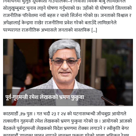
निर्वाचनमा थुलुङ दूधकोशी गाउँपालिका–१ निवासी विवेक बाबु लामिछानेले
सोलुखुम्बुबाट चुनाव लड्ने घोषणा गर्नुभएको छ। उहाँको यो घोषणाले जिल्लाको
राजनीतिक परिवेशमा नयाँ बहस र चासो सिर्जना गरेको छ। जनताको विश्वास र
अपेक्षालाई केन्द्रमा राखेर राजनीतिमा प्रवेश गरेको बताउँदै लामिछानेले
परम्परागत राजनीतिक अभ्यासले जनताको वास्तविक […]
पूर्व-गृहमन्त्री रमेश लेखकको भ्रमण फुकुवा
काठमाडौं ,१७ पुस । गत भदौ २३ र २४ को घटनासम्बन्धी जाँचबुझ आयोगले
तत्कालीन गृहमन्त्री रमेश लेखकको भ्रमण फुकुवा गरेको छ । आयोगको आजको
बैठकले पूर्वगृहमन्त्री लेखकको विदेश भ्रमणमा रोक्का लगाउने र स्वीकृति बेगर
काठमाडौं उपत्यका छाड्न नपाउने व्यवस्था फुकुवा गरेको शाखा अधिकृत रेशम