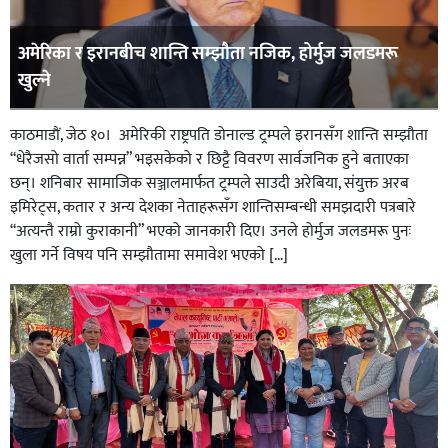
अमेरिका र इरानबीच शान्ति सम्झौता नजिक, होर्मुज जलडमरू
खुल्ने
काठमाडाैं, जेठ १०। अमेरिकी राष्ट्रपति डोनाल्ड ट्रम्पले इरानसँग शान्ति सम्झौता
“धेरैजसो वार्ता सम्पन्न” भइसकेको र छिट्टै विवरण सार्वजनिक हुने बताएका
छन्। शनिबार सामाजिक सञ्जालमार्फत ट्रम्पले साउदी अरेबिया, संयुक्त अरब
इमिरेट्स, कतार र अन्य देशका नेताहरूसँग शान्तिसम्बन्धी समझदारी पत्रबारे
“अत्यन्तै राम्रो कुराकानी” भएको जानकारी दिए। उनले होर्मुज जलडमरू पुनः
खुला गर्ने विषय पनि सम्झौतामा समावेश भएको […]