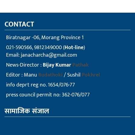
CONTACT
Biratnagar -06, Morang Province 1
021-590566, 9812349000 (
Hot-line
)
Email:
janacharcha@gmail.com
News-Director :
Bijay Kumar
Pathak
Editor : Manu
Budathoki
/ Sushil
Pokhrel
info deprt reg no. 1654/076-77
press council permit no: 362-076/077
सामाजिक संजाल