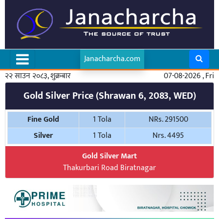
Janacharcha.com
२२ साउन २०८३, शुक्रबार
07-08-2026 , Fri
Gold Silver Price (Shrawan 6, 2083, WED)
Fine Gold
1 Tola
NRs. 291500
Silver
1 Tola
Nrs. 4495
Gold Silver Mart
Thakurbari Road Biratnagar