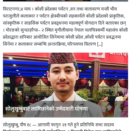
विराटनगर,४ माघ । कोशी प्रदेशका पर्यटन ,वन तथा वातावरण मन्त्री भीम
पराजुलीले कलाकार र पर्यटन क्षेत्रबीचको सहकार्यले कोशी प्रदेशको प्राकृतिक,
सांस्कृतिक र साहसिक पर्यटन प्रवद्र्धनमा महत्वपूर्ण योगदान दिने बताएका छन्
। मोरङको सुन्दरहरैचा– २ स्थित मृगौलीयामा नेपाल चलचित्रकर्मी महासंघ कोशी
प्रदेशद्धारा शनिबार आयोजित सिनेमामा कोशी प्रदेश ,कोशी पर्यटन प्रवद्धनमा
सिनेमा र कलाकार सम्बन्धि अन्तरक्रिया, परिचयपत्र वितरण […]
सोलुखुम्बुबाट लामिछानेकाे उम्मेदवारी घोषणा
सोलुखुम्बु, पौष १८ — आगामी फागुन २१ गते हुने प्रतिनिधि सभा सदस्य