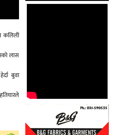
या कलिली
ुनमको लास
्दा बुवा
 हतियारले