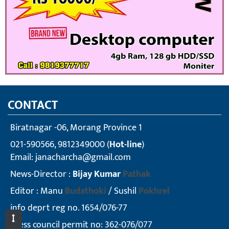
CONTACT
Biratnagar -06, Morang Province 1
021-590566, 9812349000 (
Hot-line
)
Email:
janacharcha@gmail.com
News-Director :
Bijay Kumar
Pathak
Editor : Manu
Budathoki
/ Sushil
Pokhrel
info deprt reg no. 1654/076-77
press council permit no: 362-076/077