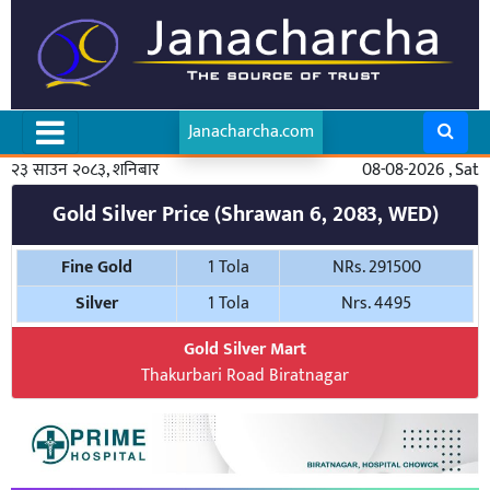
Janacharcha.com
२३ साउन २०८३, शनिबार
08-08-2026 , Sat
Gold Silver Price (Shrawan 6, 2083, WED)
Fine Gold
1 Tola
NRs. 291500
Silver
1 Tola
Nrs. 4495
Gold Silver Mart
Thakurbari Road Biratnagar