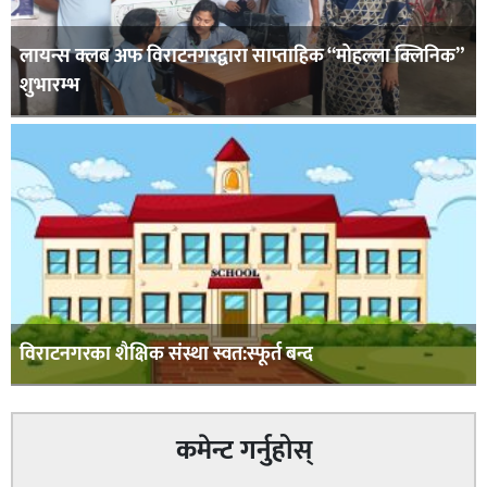
लायन्स क्लब अफ विराटनगरद्वारा साप्ताहिक “मोहल्ला क्लिनिक”
शुभारम्भ
विराटनगरका शैक्षिक संस्था स्वत:स्फूर्त बन्द
कमेन्ट गर्नुहोस्