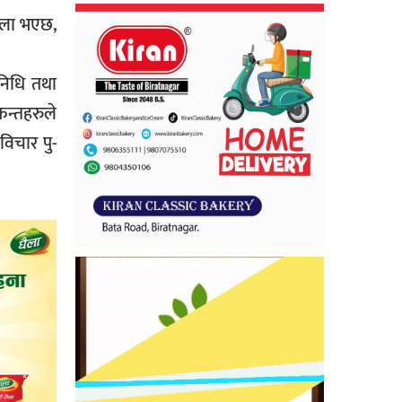
बेला भएछ,
निधि तथा
न्तहरुले
विचार पु-