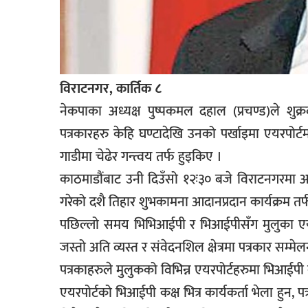
विराटनगर, कार्तिक ८
नेकपाका अध्यक्ष पुष्पकमल दहाल (प्रचण्ड)ले शुक्र
पत्रकारहरु केहि घण्टादेखि उनको पर्खाइमा एयरपो
गाडीमा चेढेर गन्त्वय तर्फ हुइकिए ।
काठमाडौंबाट उनी दिउँसो १२ः३० बजे विराटनगरम
गरेको दशै तिहार शुभकामना आदानप्रदान कार्यक्रम तर
पछिल्लो समय भिभिआईपी र भिआईपीसँग मुलुका एयरप
जस्तो अति व्यस्त र संवेदनशिल क्षेत्रमा पत्रकार सम्
पत्रकाहरुले मुलुकको विभिन्न एयरपोर्टहरुमा भिआईपी कक
एयरपोर्टको भिआईपी कक्ष भित्र कार्यकर्ता भेला हुन, प