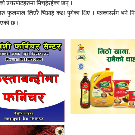
ो एयरपोर्टहरुमा मिच्ईरहेका छन् ।
्ताहरु फुलमाल लिएरै भिआई कक्ष पुगेका थिए । पत्रकारसँग भने 
झिएको छ ।