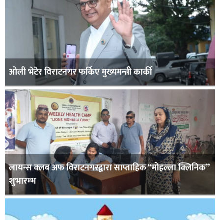
ओली भेटेर विराटनगर फर्किए मुख्यमन्त्री कार्की
लायन्स क्लब अफ विराटनगरद्वारा साप्ताहिक “मोहल्ला क्लिनिक”
शुभारम्भ