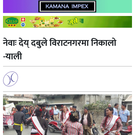
नेवाः देय् दबुले विराटनगरमा निकालो
-याली