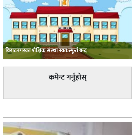
विराटनगरका शैक्षिक संस्था स्वत:स्फूर्त बन्द
कमेन्ट गर्नुहोस्
सम्बन्धित