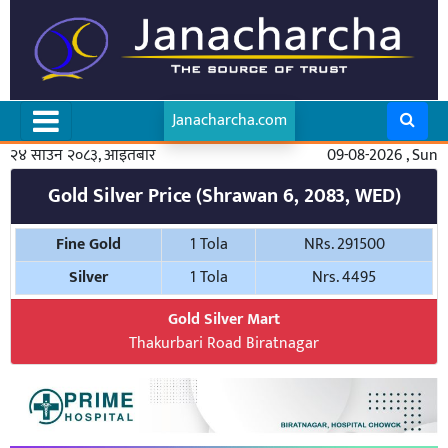
Janacharcha.com
२४ साउन २०८३, आइतबार
09-08-2026 , Sun
Gold Silver Price (Shrawan 6, 2083, WED)
Fine Gold
1 Tola
NRs. 291500
Silver
1 Tola
Nrs. 4495
Gold Silver Mart
Thakurbari Road Biratnagar