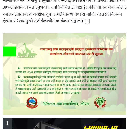
सामाजिक सेवा र समुदायमुखी कार्यक्रमलाई अझ प्रभावकारी ढंगले विस्तार गर्ने
अध्यक्ष ईराकीले बताउनुभयो । नवनिर्वाचित अध्यक्ष ईराकीले मानव सेवा, शिक्षा,
स्वास्थ्य, वातावरण संरक्षण, युवा सशक्तीकरण तथा सामाजिक उत्तरदायित्वका
क्षेत्रमा परिणाममुखी र दीर्घकालीन कार्यक्रम सञ्चालन […]