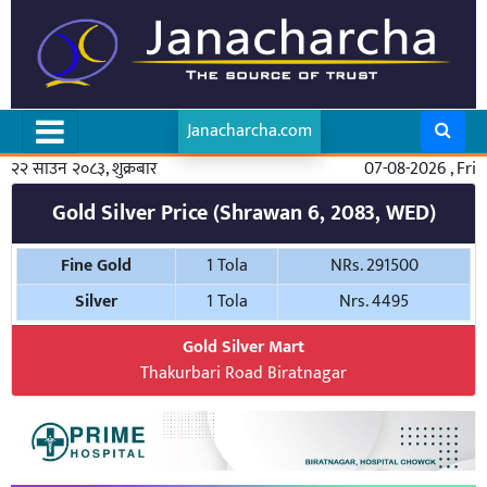
Janacharcha.com
२२ साउन २०८३, शुक्रबार
07-08-2026 , Fri
Gold Silver Price (Shrawan 6, 2083, WED)
Fine Gold
1 Tola
NRs. 291500
Silver
1 Tola
Nrs. 4495
Gold Silver Mart
Thakurbari Road Biratnagar