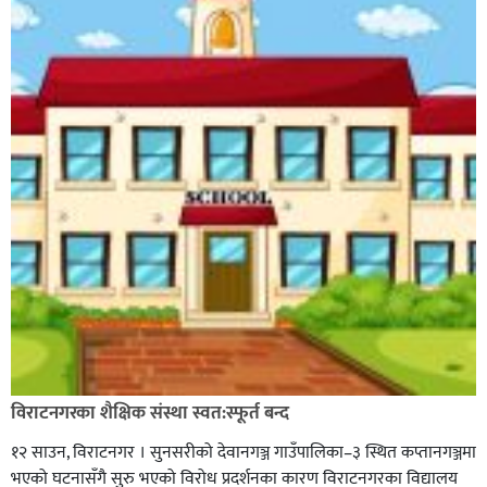
विराटनगरका शैक्षिक संस्था स्वत:स्फूर्त बन्द
१२ साउन, विराटनगर । सुनसरीको देवानगञ्ज गाउँपालिका–३ स्थित कप्तानगञ्जमा
भएको घटनासँगै सुरु भएको विरोध प्रदर्शनका कारण विराटनगरका विद्यालय