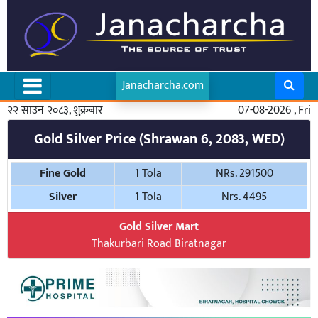
Janacharcha.com
२२ साउन २०८३, शुक्रबार
07-08-2026 , Fri
Gold Silver Price (Shrawan 6, 2083, WED)
Fine Gold
1 Tola
NRs. 291500
Silver
1 Tola
Nrs. 4495
Gold Silver Mart
Thakurbari Road Biratnagar