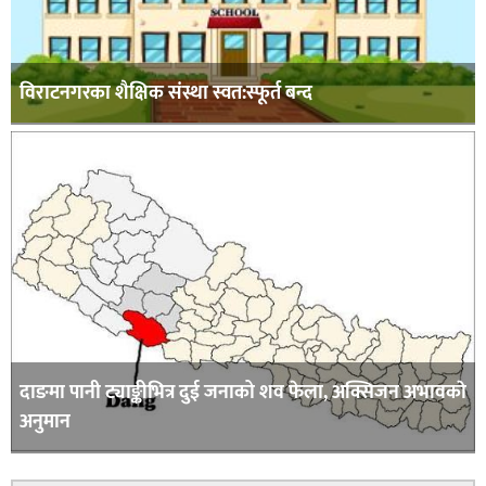
विराटनगरका शैक्षिक संस्था स्वत:स्फूर्त बन्द
दाङमा पानी ट्याङ्कीभित्र दुई जनाको शव फेला, अक्सिजन अभावकाे
अनुमान