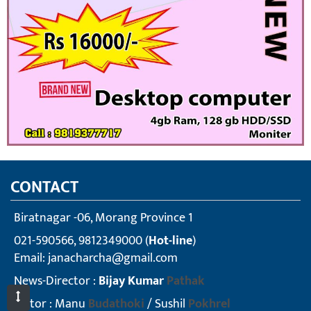
CONTACT
Biratnagar -06, Morang Province 1
021-590566, 9812349000 (
Hot-line
)
Email:
janacharcha@gmail.com
News-Director :
Bijay Kumar
Pathak
Editor : Manu
Budathoki
/ Sushil
Pokhrel