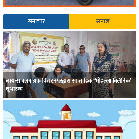
समाचार
समाज
लायन्स क्लब अफ विराटनगरद्वारा साप्ताहिक “मोहल्ला क्लिनिक”
शुभारम्भ