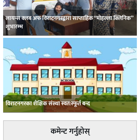
लायन्स क्लब अफ विराटनगरद्वारा साप्ताहिक “मोहल्ला क्लिनिक”
शुभारम्भ
विराटनगरका शैक्षिक संस्था स्वत:स्फूर्त बन्द
कमेन्ट गर्नुहोस्