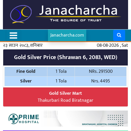
Janacharcha.com
२३ साउन २०८३, शनिबार
08-08-2026 , Sat
Gold Silver Price (Shrawan 6, 2083, WED)
Fine Gold
1 Tola
NRs. 291500
Silver
1 Tola
Nrs. 4495
Gold Silver Mart
Thakurbari Road Biratnagar