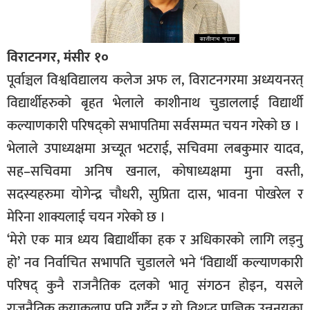
विराटनगर, मंसीर १०
पूर्वाञ्चल विश्वविद्यालय कलेज अफ ल, विराटनगरमा अध्ययनरत्
विद्यार्थीहरुको बृहत भेलाले काशीनाथ चुडाललाई विद्यार्थी
कल्याणकारी परिषद्को सभापतिमा सर्वसम्मत चयन गरेको छ ।
भेलाले उपाध्यक्षमा अच्यूत भटराई, सचिवमा लबकुमार यादव,
सह–सचिवमा अनिष खनाल, कोषाध्यक्षमा मुना वस्ती,
सदस्यहरुमा योगेन्द्र चौधरी, सुप्रिता दास, भावना पोखरेल र
मेरिना शाक्यलाई चयन गरेको छ ।
‘मेरो एक मात्र ध्यय बिद्यार्थीका हक र अधिकारको लागि लड्नु
हो’ नव निर्वाचित सभापति चुडालले भने ‘विद्यार्थी कल्याणकारी
परिषद् कुनै राजनैतिक दलको भातृ संगठन होइन, यसले
राजनैतिक कृयाकलाप पनि गर्दैन र यो विशुद्ध प्राज्ञिक उन्ननयका