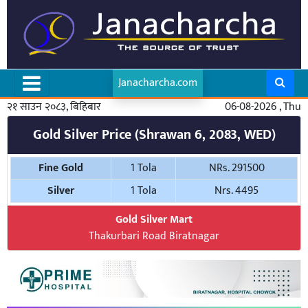
Janacharcha.com
२१ साउन २०८३, बिहिबार
06-08-2026 , Thu
Gold Silver Price (Shrawan 6, 2083, WED)
Fine Gold
1 Tola
NRs. 291500
Silver
1 Tola
Nrs. 4495
Gold Silver Mart
Thakurbari Road Biratnagar