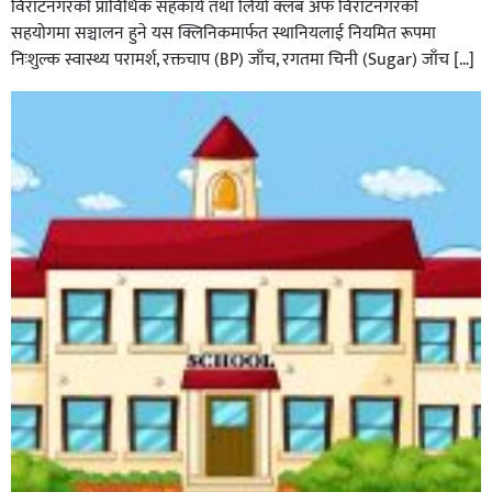
विराटनगरको प्राविधिक सहकार्य तथा लियो क्लब अफ विराटनगरको
सहयोगमा सञ्चालन हुने यस क्लिनिकमार्फत स्थानियलाई नियमित रूपमा
निःशुल्क स्वास्थ्य परामर्श, रक्तचाप (BP) जाँच, रगतमा चिनी (Sugar) जाँच […]