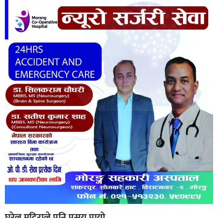
घरेलु मदिराले पनि प्रसय पायो