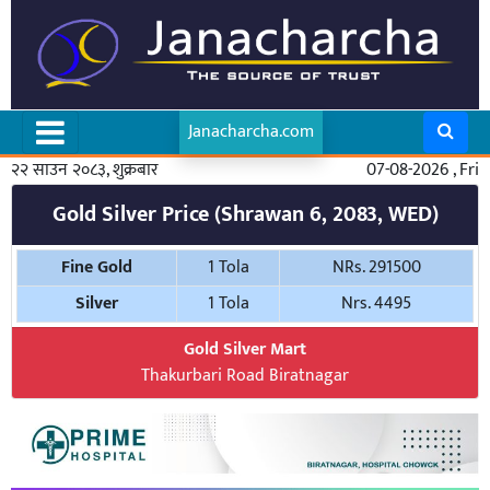
Janacharcha.com
२२ साउन २०८३, शुक्रबार
07-08-2026 , Fri
Gold Silver Price (Shrawan 6, 2083, WED)
Fine Gold
1 Tola
NRs. 291500
Silver
1 Tola
Nrs. 4495
Gold Silver Mart
Thakurbari Road Biratnagar