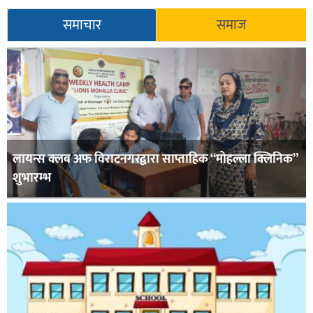
समाचार
समाज
लायन्स क्लब अफ विराटनगरद्वारा साप्ताहिक “मोहल्ला क्लिनिक”
शुभारम्भ