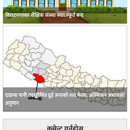
विराटनगरका शैक्षिक संस्था स्वत:स्फूर्त बन्द
दाङमा पानी ट्याङ्कीभित्र दुई जनाको शव फेला, अक्सिजन अभावकाे
अनुमान
कमेन्ट गर्नुहोस्