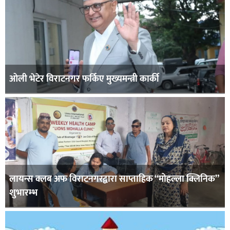
ओली भेटेर विराटनगर फर्किए मुख्यमन्त्री कार्की
लायन्स क्लब अफ विराटनगरद्वारा साप्ताहिक “मोहल्ला क्लिनिक”
शुभारम्भ