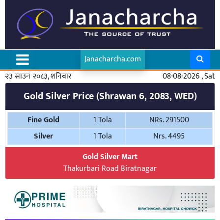
Janacharcha.com
२३ साउन २०८३, शनिबार
08-08-2026 , Sat
Gold Silver Price (Shrawan 6, 2083, WED)
Fine Gold
1 Tola
NRs. 291500
Silver
1 Tola
Nrs. 4495
Gold Silver Mart
Thakurbari Road Biratnagar