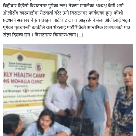
बिहीबार दिउँसो विराटनगर पुगेका छन्। नेकपा एमालेका अध्यक्ष केपी शर्मा
ओलीसँग काठमाडौंमा भेटवार्ता गरेर उनी विराटनगर फर्किएका हुन्। काेशी
प्रदेशकाे सरकार नेतृत्व छाेड्न पार्टीबाट दवाव आइरहेकाे बेला ओलीलाई भट्न
पुगेका मुख्यमन्त्री कार्कीले यस भेटलाई पार्टीभित्रैको आन्तरिक छलफलकाे मात्र
संज्ञा दिएका छन् । विराटनगर विमानस्थलमा […]