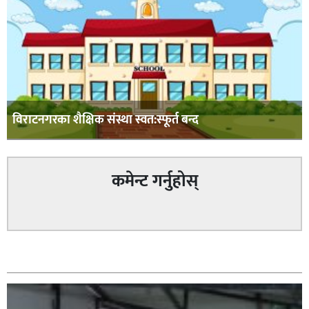
विराटनगरका शैक्षिक संस्था स्वत:स्फूर्त बन्द
कमेन्ट गर्नुहोस्
सम्बन्धित