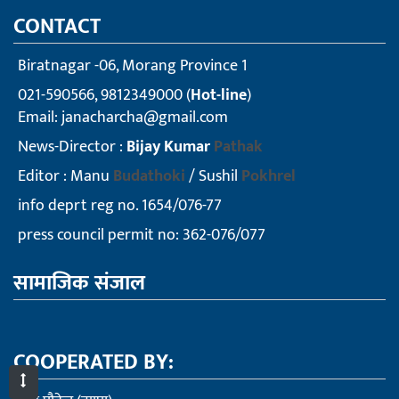
CONTACT
Biratnagar -06, Morang Province 1
021-590566, 9812349000 (
Hot-line
)
Email:
janacharcha@gmail.com
News-Director :
Bijay Kumar
Pathak
Editor : Manu
Budathoki
/ Sushil
Pokhrel
info deprt reg no. 1654/076-77
press council permit no: 362-076/077
सामाजिक संजाल
COOPERATED BY: