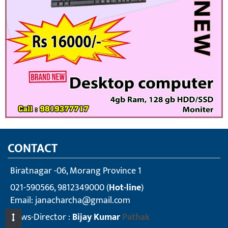
CONTACT
Biratnagar -06, Morang Province 1
021-590566, 9812349000 (
Hot-line
)
Email:
janacharcha@gmail.com
News-Director :
Bijay Kumar
Pathak