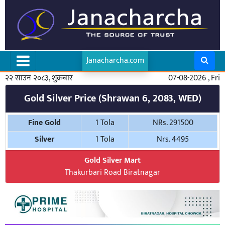
Janacharcha.com
२२ साउन २०८३, शुक्रबार
07-08-2026 , Fri
Gold Silver Price (Shrawan 6, 2083, WED)
Fine Gold
1 Tola
NRs. 291500
Silver
1 Tola
Nrs. 4495
Gold Silver Mart
Thakurbari Road Biratnagar