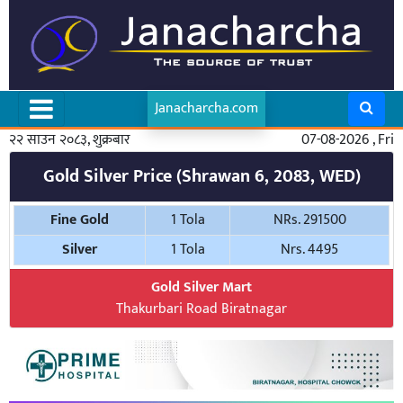
Janacharcha.com
२२ साउन २०८३, शुक्रबार
07-08-2026 , Fri
Gold Silver Price (Shrawan 6, 2083, WED)
Fine Gold
1 Tola
NRs. 291500
Silver
1 Tola
Nrs. 4495
Gold Silver Mart
Thakurbari Road Biratnagar