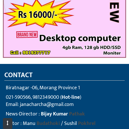
CONTACT
Biratnagar -06, Morang Province 1
021-590566, 9812349000 (
Hot-line
)
Email:
janacharcha@gmail.com
News-Director :
Bijay Kumar
Pathak
Editor : Manu
Budathoki
/ Sushil
Pokhrel