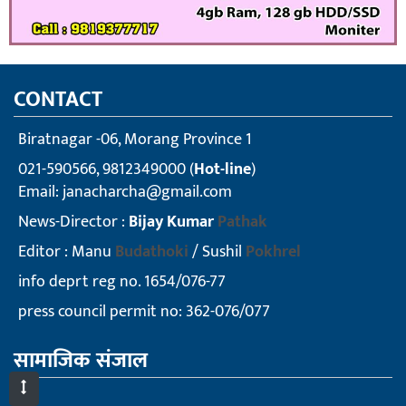
CONTACT
Biratnagar -06, Morang Province 1
021-590566, 9812349000 (
Hot-line
)
Email:
janacharcha@gmail.com
News-Director :
Bijay Kumar
Pathak
Editor : Manu
Budathoki
/ Sushil
Pokhrel
info deprt reg no. 1654/076-77
press council permit no: 362-076/077
सामाजिक संजाल