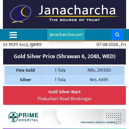
Janacharcha.com
२२ साउन २०८३, शुक्रबार
07-08-2026 , Fri
Gold Silver Price (Shrawan 6, 2083, WED)
Fine Gold
1 Tola
NRs. 291500
Silver
1 Tola
Nrs. 4495
Gold Silver Mart
Thakurbari Road Biratnagar