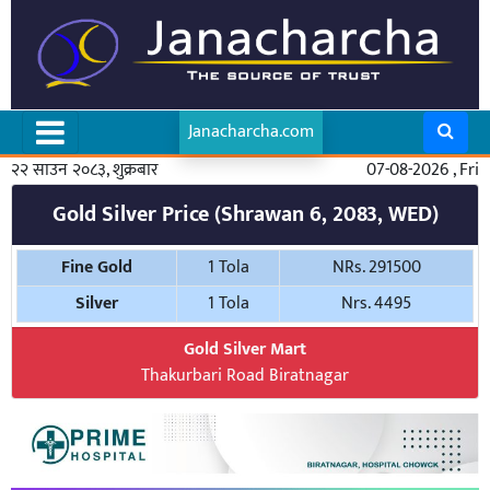
Janacharcha.com
२२ साउन २०८३, शुक्रबार
07-08-2026 , Fri
Gold Silver Price (Shrawan 6, 2083, WED)
Fine Gold
1 Tola
NRs. 291500
Silver
1 Tola
Nrs. 4495
Gold Silver Mart
Thakurbari Road Biratnagar