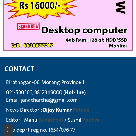
CONTACT
Biratnagar -06, Morang Province 1
021-590566, 9812349000 (
Hot-line
)
Email:
janacharcha@gmail.com
News-Director :
Bijay Kumar
Pathak
Editor : Manu
Budathoki
/ Sushil
Pokhrel
info deprt reg no. 1654/076-77