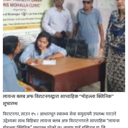
लायन्स क्लब अफ विराटनगरद्वारा साप्ताहिक “मोहल्ला क्लिनिक”
शुभारम्भ
विराटनगर, साउन १५ । आधारभूत स्वास्थ्य सेवा समुदायमै उपलब्ध गराउने
उद्देश्यका साथ बिहिबार लायन्स क्लब अफ विराटनगरले साप्ताहिक “लायन्स
मोहल्ला क्लिनिक” शुभारम्भ गरेकाे छ। लाइफ गार्ड हस्पिटल प्रा. लि.