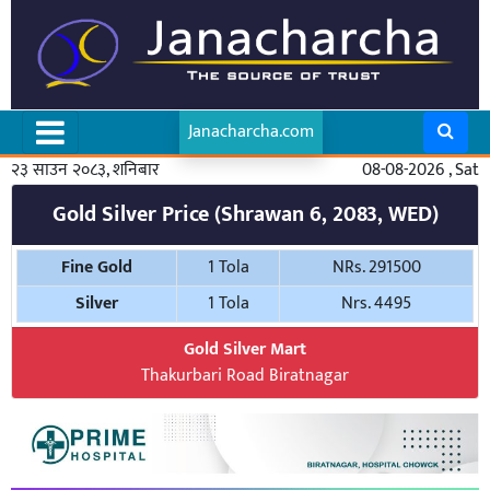
Janacharcha.com
२३ साउन २०८३, शनिबार
08-08-2026 , Sat
Gold Silver Price (Shrawan 6, 2083, WED)
Fine Gold
1 Tola
NRs. 291500
Silver
1 Tola
Nrs. 4495
Gold Silver Mart
Thakurbari Road Biratnagar