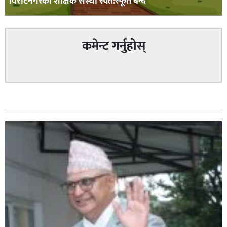
विराटनगरका शैक्षिक संस्था स्वत:स्फूर्त बन्द
कमेन्ट गर्नुहोस्
सम्बन्धित