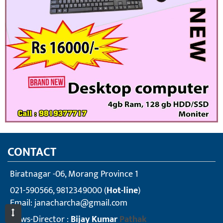
CONTACT
Biratnagar -06, Morang Province 1
021-590566, 9812349000 (
Hot-line
)
Email:
janacharcha@gmail.com
News-Director :
Bijay Kumar
Pathak