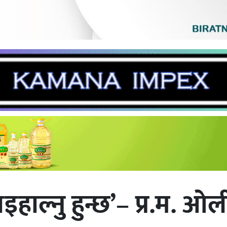
इहाल्नु हुन्छ’– प्र.म. ओल