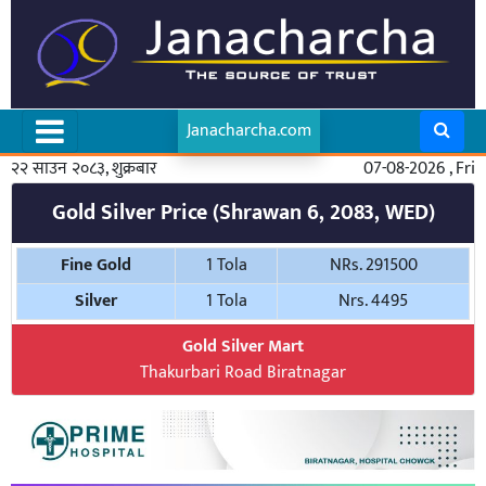
Janacharcha.com
२२ साउन २०८३, शुक्रबार
07-08-2026 , Fri
Gold Silver Price (Shrawan 6, 2083, WED)
Fine Gold
1 Tola
NRs. 291500
Silver
1 Tola
Nrs. 4495
Gold Silver Mart
Thakurbari Road Biratnagar