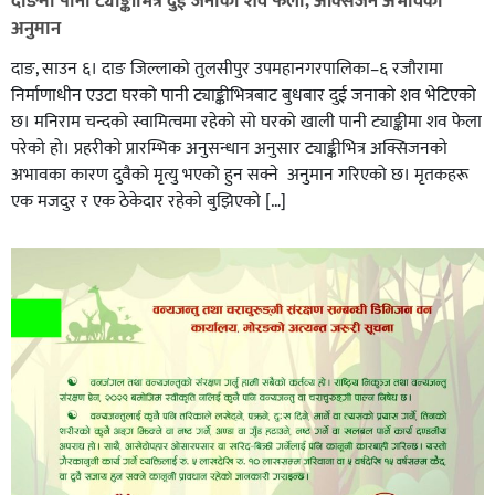
दाङमा पानी ट्याङ्कीभित्र दुई जनाको शव फेला, अक्सिजन अभावकाे
अनुमान
दाङ, साउन ६। दाङ जिल्लाको तुलसीपुर उपमहानगरपालिका–६ रजौरामा
निर्माणाधीन एउटा घरको पानी ट्याङ्कीभित्रबाट बुधबार दुई जनाको शव भेटिएको
छ। मनिराम चन्दको स्वामित्वमा रहेको सो घरको खाली पानी ट्याङ्कीमा शव फेला
परेको हो। प्रहरीकाे प्रारम्भिक अनुसन्धान अनुसार ट्याङ्कीभित्र अक्सिजनको
अभावका कारण दुवैको मृत्यु भएको हुन सक्ने अनुमान गरिएको छ। मृतकहरू
एक मजदुर र एक ठेकेदार रहेको बुझिएको […]