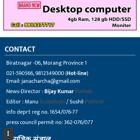
CONTACT
Biratnagar -06, Morang Province 1
021-590566, 9812349000 (
Hot-line
)
Email:
janacharcha@gmail.com
News-Director :
Bijay Kumar
Pathak
Editor : Manu
Budathoki
/ Sushil
Pokhrel
info deprt reg no. 1654/076-77
press council permit no: 362-076/077
सामाजिक संजाल