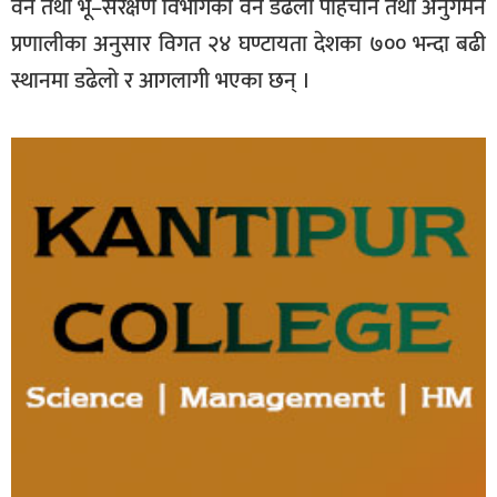
वन तथा भू–संरक्षण विभागको वन डढेलो पहिचान तथा अनुगमन
प्रणालीका अनुसार विगत २४ घण्टायता देशका ७०० भन्दा बढी
स्थानमा डढेलो र आगलागी भएका छन् ।