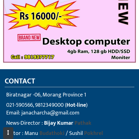
CONTACT
Biratnagar -06, Morang Province 1
021-590566, 9812349000 (
Hot-line
)
Email:
janacharcha@gmail.com
News-Director :
Bijay Kumar
Pathak
Editor : Manu
Budathoki
/ Sushil
Pokhrel