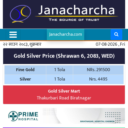
Janacharcha.com
२२ साउन २०८३, शुक्रबार
07-08-2026 , Fri
Gold Silver Price (Shrawan 6, 2083, WED)
Fine Gold
1 Tola
NRs. 291500
Silver
1 Tola
Nrs. 4495
Gold Silver Mart
Thakurbari Road Biratnagar