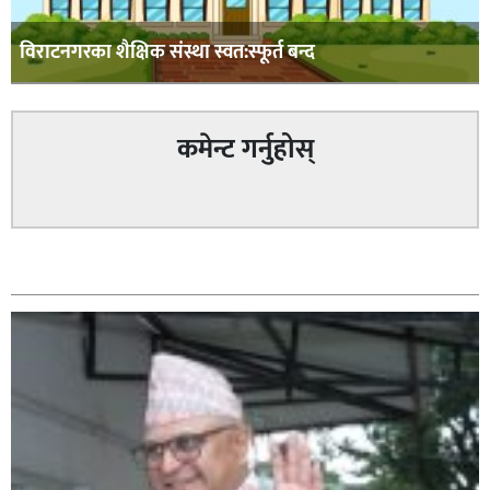
विराटनगरका शैक्षिक संस्था स्वत:स्फूर्त बन्द
कमेन्ट गर्नुहोस्
सम्बन्धित