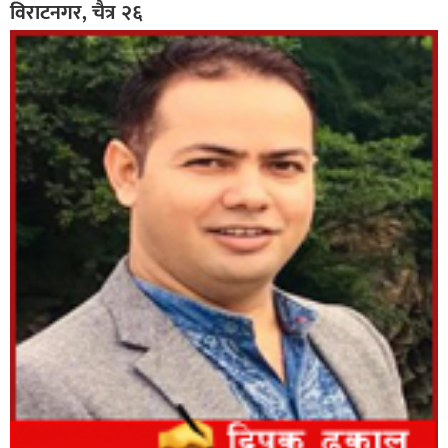
विराटनगर, चैत्र २६