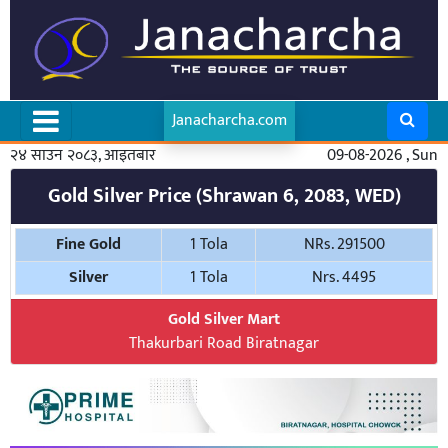
Janacharcha.com
२४ साउन २०८३, आइतबार
09-08-2026 , Sun
Gold Silver Price (Shrawan 6, 2083, WED)
Fine Gold
1 Tola
NRs. 291500
Silver
1 Tola
Nrs. 4495
Gold Silver Mart
Thakurbari Road Biratnagar