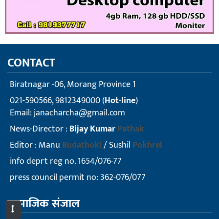
CONTACT
Biratnagar -06, Morang Province 1
021-590566, 9812349000 (
Hot-line
)
Email:
janacharcha@gmail.com
News-Director :
Bijay Kumar
Pathak
Editor : Manu
Budathoki
/ Sushil
Pokhrel
info deprt reg no. 1654/076-77
press council permit no: 362-076/077
सामाजिक संजाल