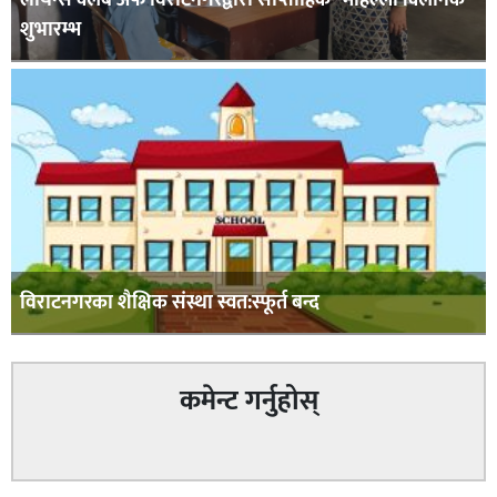
लायन्स क्लब अफ विराटनगरद्वारा साप्ताहिक “मोहल्ला क्लिनिक”
शुभारम्भ
विराटनगरका शैक्षिक संस्था स्वत:स्फूर्त बन्द
कमेन्ट गर्नुहोस्