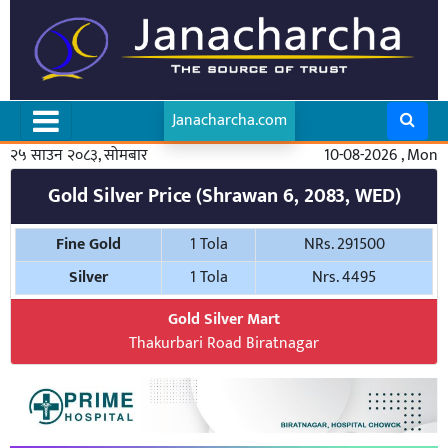
Janacharcha.com
२५ साउन २०८३, सोमबार
10-08-2026 , Mon
Gold Silver Price (Shrawan 6, 2083, WED)
Fine Gold
1 Tola
NRs. 291500
Silver
1 Tola
Nrs. 4495
Gold Silver Mart
Thakurbari Road Biratnagar