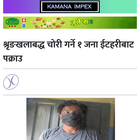
श्रृङखलाबद्ध चोरी गर्ने १ जना ईटहरीबाट
पक्राउ