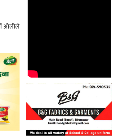
र्मा ओलीले