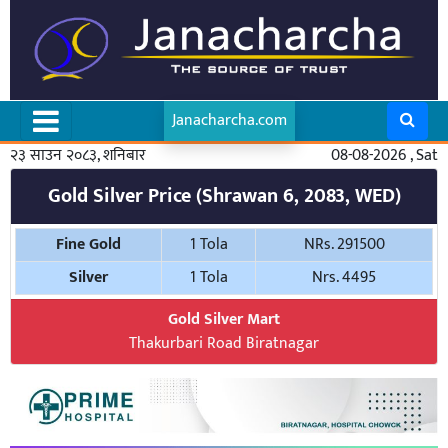
Janacharcha.com
२३ साउन २०८३, शनिबार
08-08-2026 , Sat
Gold Silver Price (Shrawan 6, 2083, WED)
Fine Gold
1 Tola
NRs. 291500
Silver
1 Tola
Nrs. 4495
Gold Silver Mart
Thakurbari Road Biratnagar