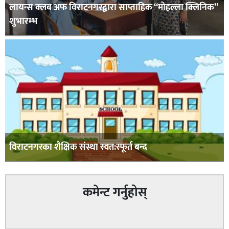
लायन्स क्लब अफ विराटनगरद्वारा साप्ताहिक “मोहल्ला क्लिनिक”
शुभारम्भ
विराटनगरका शैक्षिक संस्था स्वत:स्फूर्त बन्द
कमेन्ट गर्नुहोस्