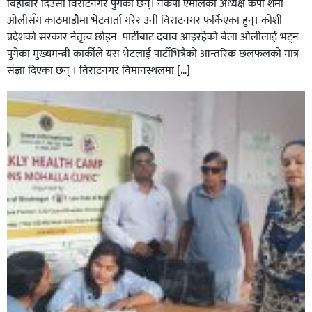
बिहीबार दिउँसो विराटनगर पुगेका छन्। नेकपा एमालेका अध्यक्ष केपी शर्मा
ओलीसँग काठमाडौंमा भेटवार्ता गरेर उनी विराटनगर फर्किएका हुन्। काेशी
प्रदेशकाे सरकार नेतृत्व छाेड्न पार्टीबाट दवाव आइरहेकाे बेला ओलीलाई भट्न
पुगेका मुख्यमन्त्री कार्कीले यस भेटलाई पार्टीभित्रैको आन्तरिक छलफलकाे मात्र
संज्ञा दिएका छन् । विराटनगर विमानस्थलमा […]