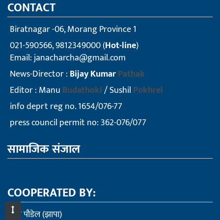
CONTACT
Biratnagar -06, Morang Province 1
021-590566, 9812349000 (
Hot-line
)
Email:
janacharcha@gmail.com
News-Director :
Bijay Kumar
Pathak
Editor : Manu
Budathoki
/ Sushil
Pokhrel
info deprt reg no. 1654/076-77
press council permit no: 362-076/077
सामाजिक संजाल
COOPERATED BY:
खेम पौडेल (झापा)