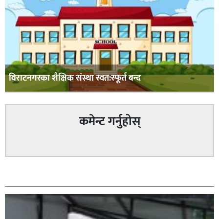
विराटनगरका शैक्षिक संस्था स्वत:स्फूर्त बन्द
कमेन्ट गर्नुहोस्
सम्बन्धित