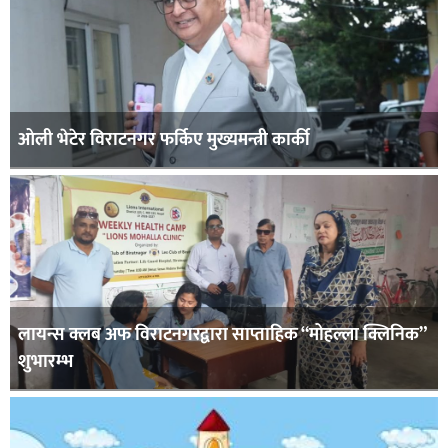
ओली भेटेर विराटनगर फर्किए मुख्यमन्त्री कार्की
लायन्स क्लब अफ विराटनगरद्वारा साप्ताहिक “मोहल्ला क्लिनिक”
शुभारम्भ