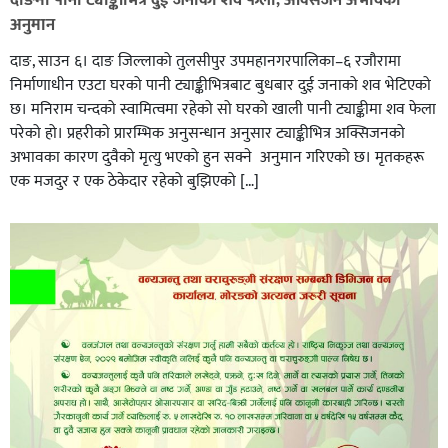
दाङमा पानी ट्याङ्कीभित्र दुई जनाको शव फेला, अक्सिजन अभावकाे
अनुमान
दाङ, साउन ६। दाङ जिल्लाको तुलसीपुर उपमहानगरपालिका–६ रजौरामा
निर्माणाधीन एउटा घरको पानी ट्याङ्कीभित्रबाट बुधबार दुई जनाको शव भेटिएको
छ। मनिराम चन्दको स्वामित्वमा रहेको सो घरको खाली पानी ट्याङ्कीमा शव फेला
परेको हो। प्रहरीकाे प्रारम्भिक अनुसन्धान अनुसार ट्याङ्कीभित्र अक्सिजनको
अभावका कारण दुवैको मृत्यु भएको हुन सक्ने अनुमान गरिएको छ। मृतकहरू
एक मजदुर र एक ठेकेदार रहेको बुझिएको […]