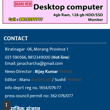
CONTACT
Biratnagar -06, Morang Province 1
021-590566, 9812349000 (
Hot-line
)
Email:
janacharcha@gmail.com
News-Director :
Bijay Kumar
Pathak
Editor : Manu
Budathoki
/ Sushil
Pokhrel
info deprt reg no. 1654/076-77
press council permit no: 362-076/077
सामाजिक संजाल