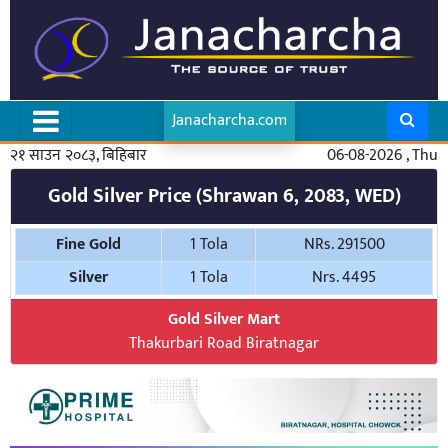
Janacharcha.com
२१ साउन २०८३, बिहिबार
06-08-2026 , Thu
Gold Silver Price (Shrawan 6, 2083, WED)
Fine Gold
1 Tola
NRs. 291500
Silver
1 Tola
Nrs. 4495
Gold Silver Mart
Thakurbari Road Biratnagar