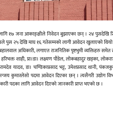
लागि १७ जना आकाङ्क्षीले निवेदन बुझाएका छन् । २४ पुसदेखि रि
्रालयले पुस २५ देखि माघ १६ गतेसम्मको लागी आवेदन खुलाएको थियो
ि बहालवाल अधिकारी, लगाएत राजनितिक पृष्टभुमी व्यक्तिहरु समेत 
र, हरिभक्त शाही, प्रा।डा। लक्ष्मण पौडेल, लोकबहादुर खड्का, लोक
 रामदेव यादव, डा। चण्डिकाप्रसाद भट्ट, उमेशप्रसाद थानी, पंकजक
 र सन्जय कुमारलेसो पदमा आवेदन दिएका छन् । त्यसैगरी उद्योग विभा
यकारी पदका लागि आवेदन दिएको जानकारी प्राप्त भएको छ ।