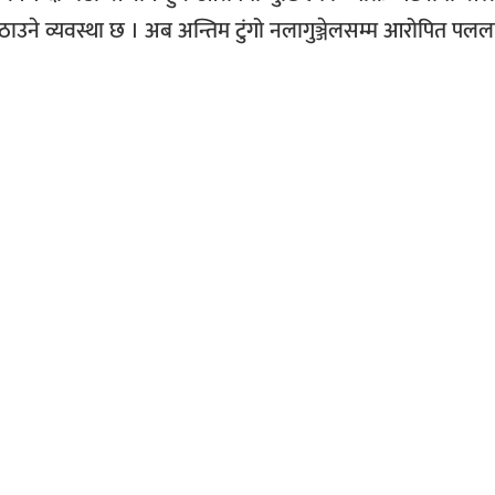
ा पठाउने व्यवस्था छ । अब अन्तिम टुंगो नलागुञ्जेलसम्म आरोपित पलल