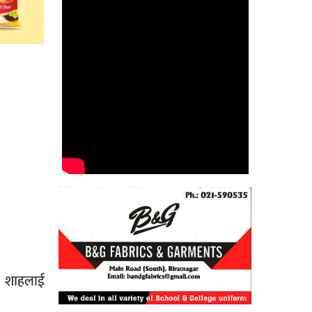
े शाहलाई