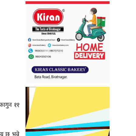
 फागुन ११
न छ भन्ने