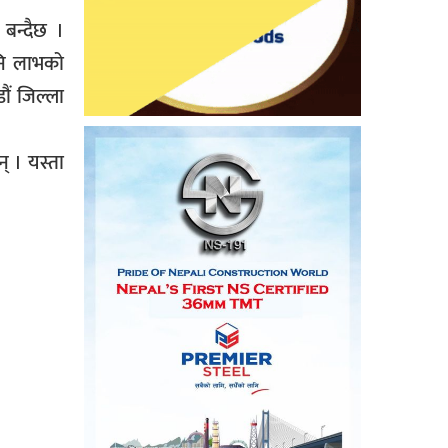
 बन्दैछ ।
पनि लाभको
ौं जिल्ला
् । यस्ता