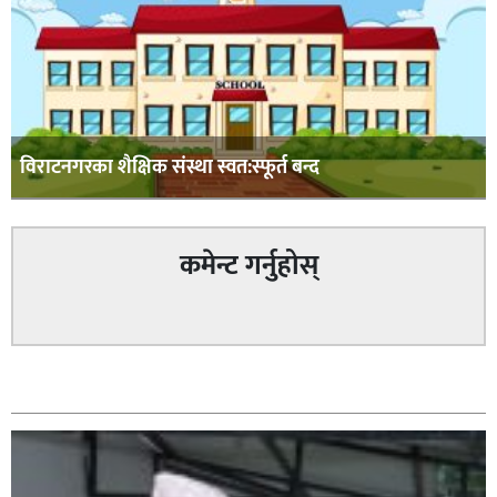
विराटनगरका शैक्षिक संस्था स्वत:स्फूर्त बन्द
कमेन्ट गर्नुहोस्
सम्बन्धित