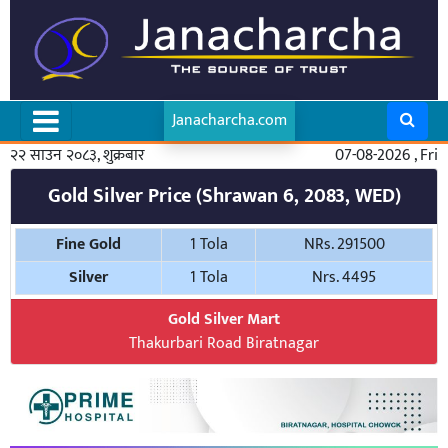
Janacharcha.com
२२ साउन २०८३, शुक्रबार
07-08-2026 , Fri
Gold Silver Price (Shrawan 6, 2083, WED)
Fine Gold
1 Tola
NRs. 291500
Silver
1 Tola
Nrs. 4495
Gold Silver Mart
Thakurbari Road Biratnagar