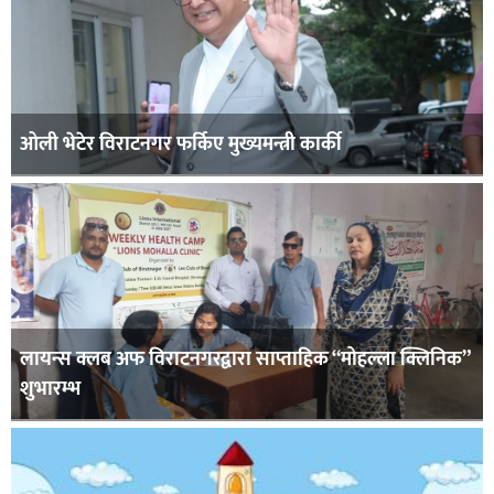
ओली भेटेर विराटनगर फर्किए मुख्यमन्त्री कार्की
लायन्स क्लब अफ विराटनगरद्वारा साप्ताहिक “मोहल्ला क्लिनिक”
शुभारम्भ