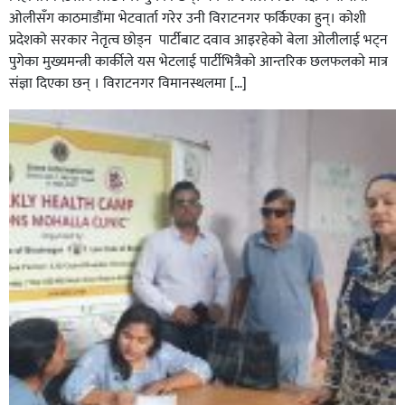
ओलीसँग काठमाडौंमा भेटवार्ता गरेर उनी विराटनगर फर्किएका हुन्। काेशी
प्रदेशकाे सरकार नेतृत्व छाेड्न पार्टीबाट दवाव आइरहेकाे बेला ओलीलाई भट्न
पुगेका मुख्यमन्त्री कार्कीले यस भेटलाई पार्टीभित्रैको आन्तरिक छलफलकाे मात्र
संज्ञा दिएका छन् । विराटनगर विमानस्थलमा […]