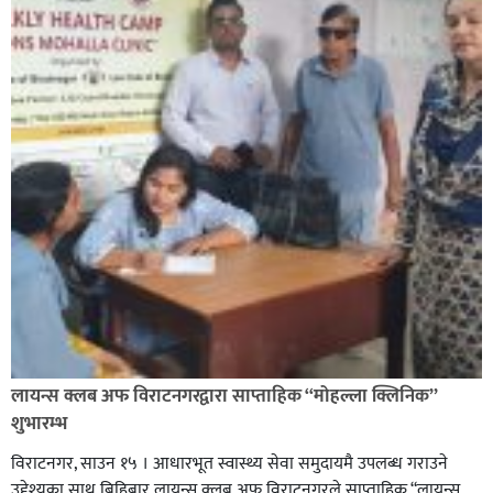
लायन्स क्लब अफ विराटनगरद्वारा साप्ताहिक “मोहल्ला क्लिनिक”
शुभारम्भ
विराटनगर, साउन १५ । आधारभूत स्वास्थ्य सेवा समुदायमै उपलब्ध गराउने
उद्देश्यका साथ बिहिबार लायन्स क्लब अफ विराटनगरले साप्ताहिक “लायन्स