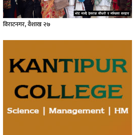
विराटनगर, वैशाख २७