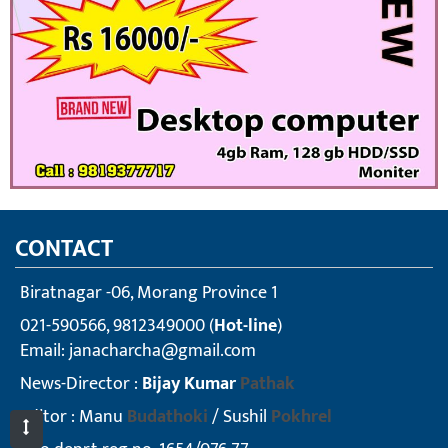
CONTACT
Biratnagar -06, Morang Province 1
021-590566, 9812349000 (
Hot-line
)
Email:
janacharcha@gmail.com
News-Director :
Bijay Kumar
Pathak
Editor : Manu
Budathoki
/ Sushil
Pokhrel