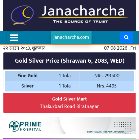
Janacharcha.com
२२ साउन २०८३, शुक्रबार
07-08-2026 , Fri
Gold Silver Price (Shrawan 6, 2083, WED)
Fine Gold
1 Tola
NRs. 291500
Silver
1 Tola
Nrs. 4495
Gold Silver Mart
Thakurbari Road Biratnagar