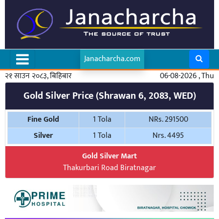
Janacharcha.com
२१ साउन २०८३, बिहिबार
06-08-2026 , Thu
Gold Silver Price (Shrawan 6, 2083, WED)
Fine Gold
1 Tola
NRs. 291500
Silver
1 Tola
Nrs. 4495
Gold Silver Mart
Thakurbari Road Biratnagar