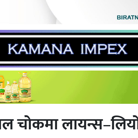
लाल चोकमा लायन्स–लिय