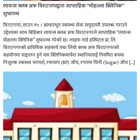
लायन्स क्लब अफ विराटनगरद्वारा साप्ताहिक “मोहल्ला क्लिनिक”
शुभारम्भ
विराटनगर, साउन १५ । आधारभूत स्वास्थ्य सेवा समुदायमै उपलब्ध गराउने
उद्देश्यका साथ बिहिबार लायन्स क्लब अफ विराटनगरले साप्ताहिक “लायन्स
मोहल्ला क्लिनिक” शुभारम्भ गरेकाे छ। लाइफ गार्ड हस्पिटल प्रा. लि.
विराटनगरको प्राविधिक सहकार्य तथा लियो क्लब अफ विराटनगरको
सहयोगमा सञ्चालन हुने यस क्लिनिकमार्फत स्थानियलाई नियमित रूपमा
निःशुल्क स्वास्थ्य परामर्श, रक्तचाप (BP) जाँच, रगतमा चिनी (Sugar) जाँच […]