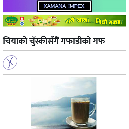
चियाको चुँस्कीसँगैं गफाडीको गफ