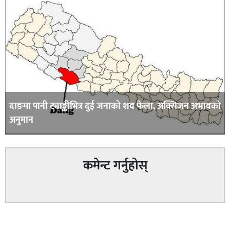
दाङमा पानी ट्याङ्कीभित्र दुई जनाको शव फेला, अक्सिजन अभावकाे
अनुमान
कमेन्ट गर्नुहोस्
सम्बन्धित