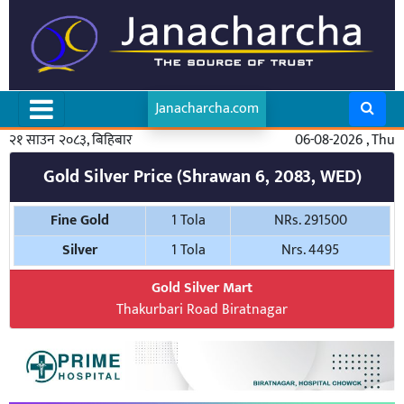
Janacharcha.com
२१ साउन २०८३, बिहिबार
06-08-2026 , Thu
Gold Silver Price (Shrawan 6, 2083, WED)
Fine Gold
1 Tola
NRs. 291500
Silver
1 Tola
Nrs. 4495
Gold Silver Mart
Thakurbari Road Biratnagar