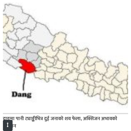
दाङमा पानी ट्याङ्कीभित्र दुई जनाको शव फेला, अक्सिजन अभावकाे
अनुमान