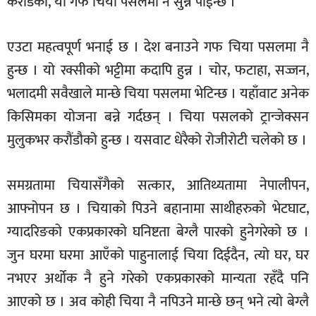
करोडको, यो गफ चिया पसलमा नै सुन्न पाईन्छ ।
एउटा महत्वपूर्ण भनाई छ । देश बनाउने गफ चिया पसलमा नै
हुन्छ । यो रक्सीको भट्टीमा कदापि हुन्न । चोर, फटाहा, सज्जन,
भलादमी सवैखाले मान्छे चिया पसलमा भेटिन्छ । यहाँवाट अनेक
किसिमका योजना बन्ने गर्दछन् । चिया पसलको ट्रान्जेक्सन
मुलुकभर करौंडौको हुन्छ । यसवाट धेरैको रोजीरोटी चलेको छ ।
समग्रतामा चियासँगैको सत्कार, आतिथ्यतामा नेपालीपन,
आफ्नोपन छ । चियाको पिउने बहानामा साथीहरुको भेटघाट,
ग्यादरिङको एकप्रकारको घनिष्टता बेग्लै पारको हुनेगरेको छ ।
जुन घरमा घरमा आएँको पाहुनालाई चिया दिईदैन, त्यो घर, घर
नभएर अर्थोक नै हुने गरेको एकप्रकारको मान्यता रहँदै पनि
आएको छ । अव कोही चिया नै नपिउने मान्छे छन् भने त्यो बेग्लै