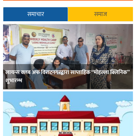
समाचार
समाज
लायन्स क्लब अफ विराटनगरद्वारा साप्ताहिक “मोहल्ला क्लिनिक”
शुभारम्भ