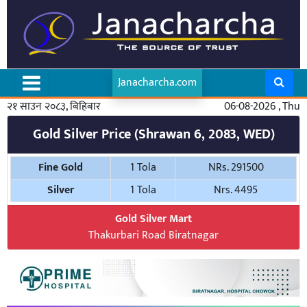
Janacharcha.com
२१ साउन २०८३, बिहिबार
06-08-2026 , Thu
Gold Silver Price (Shrawan 6, 2083, WED)
Fine Gold
1 Tola
NRs. 291500
Silver
1 Tola
Nrs. 4495
Gold Silver Mart
Thakurbari Road Biratnagar