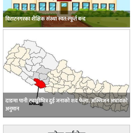
विराटनगरका शैक्षिक संस्था स्वत:स्फूर्त बन्द
दाङमा पानी ट्याङ्कीभित्र दुई जनाको शव फेला, अक्सिजन अभावकाे
अनुमान