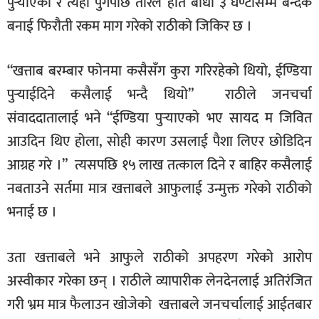
पुर्‍याएको र त्यहाँ पुगेपछि तारले हात बाधी ३ घण्टासम्म बन्दक
बनाई फिरौती रकम माग गरेको राठीको जिकिर छ ।
“खत्ताब बरम्बार फोनमा कसैसँग कुरा गरिरहेको थियो, ईण्डिया
पुर्‍याईदिने कसैलाई भन्दै थियो” राठीले जनचर्चा
संवाददातालाई भने “ईण्डिया पुर्‍याएको भए सायद म जिवित
आउदिन थिए होला, सोही कारण उसलाई पैशा लिएर छोडिदिन
आग्रह गरे ।” त्यसपछि १५ लाख तत्काल दिने र बाहिर कसैलाई
नबताउने सर्तमा मात्र खत्ताबले आफुलाई उन्मुक्त गरेको राठीको
भनाई छ ।
उता खत्ताबले भने आफुले राठीको अपहरण गरेको आरोप
अस्वीकार गरेका छन् । राठीले व्यापारीक लेनदेनलाई अतिरंजित
गरी भ्रम मात्र फैलाउन खोजेको खत्ताबले जनचर्चालाई आईतबार