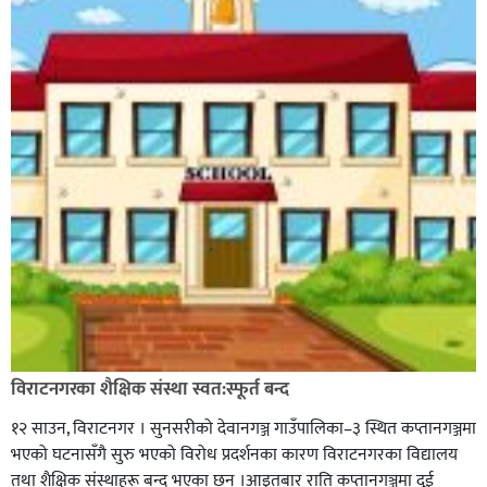
विराटनगरका शैक्षिक संस्था स्वत:स्फूर्त बन्द
१२ साउन, विराटनगर । सुनसरीको देवानगञ्ज गाउँपालिका–३ स्थित कप्तानगञ्जमा
भएको घटनासँगै सुरु भएको विरोध प्रदर्शनका कारण विराटनगरका विद्यालय
तथा शैक्षिक संस्थाहरू बन्द भएका छन् ।आइतबार राति कप्तानगञ्जमा दुई