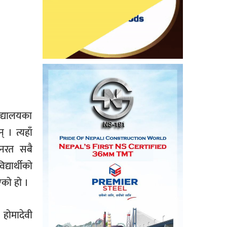
िद्यालयका
 । त्यहाँ
यनरत सबै
्यार्थीको
एको हो ।
 होमादेवी