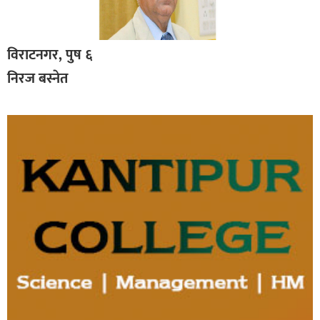
विराटनगर, पुष ६
निरज बस्नेत