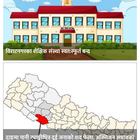
विराटनगरका शैक्षिक संस्था स्वत:स्फूर्त बन्द
दाङमा पानी ट्याङ्कीभित्र दुई जनाको शव फेला, अक्सिजन अभावकाे