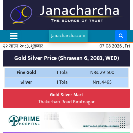
Janacharcha.com
२२ साउन २०८३, शुक्रबार
07-08-2026 , Fri
Gold Silver Price (Shrawan 6, 2083, WED)
Fine Gold
1 Tola
NRs. 291500
Silver
1 Tola
Nrs. 4495
Gold Silver Mart
Thakurbari Road Biratnagar