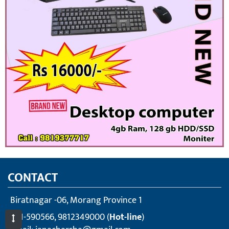
CONTACT
Biratnagar -06, Morang Province 1
021-590566, 9812349000 (
Hot-line
)