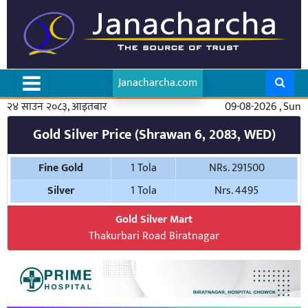
Janacharcha.com
२४ साउन २०८३, आइतबार
09-08-2026 , Sun
Gold Silver Price (Shrawan 6, 2083, WED)
Fine Gold
1 Tola
NRs. 291500
Silver
1 Tola
Nrs. 4495
Gold Silver Mart
Thakurbari Road Biratnagar