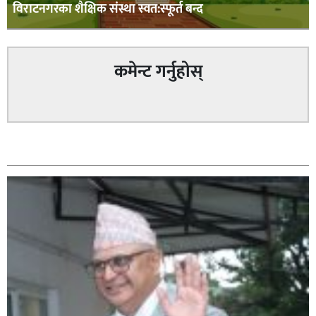
विराटनगरका शैक्षिक संस्था स्वत:स्फूर्त बन्द
कमेन्ट गर्नुहोस्
सम्बन्धित