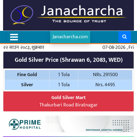
Janacharcha.com
२२ साउन २०८३, शुक्रबार
07-08-2026 , Fri
Gold Silver Price (Shrawan 6, 2083, WED)
Fine Gold
1 Tola
NRs. 291500
Silver
1 Tola
Nrs. 4495
Gold Silver Mart
Thakurbari Road Biratnagar