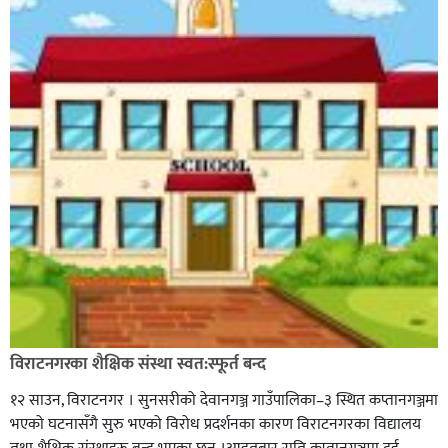
विराटनगरका शैक्षिक संस्था स्वत:स्फूर्त बन्द
१२ साउन, विराटनगर । सुनसरीको देवानगञ्ज गाउँपालिका–३ स्थित कप्तानगञ्जमा
भएको घटनासँगै सुरु भएको विरोध प्रदर्शनका कारण विराटनगरका विद्यालय