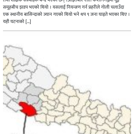
तथा शैक्षिक संस्थाहरू बन्द भएका छन् ।आइतबार राति कप्तानगञ्जमा दुई
समूहबीच झडप भएको थियो । यसलाई नियन्त्रण गर्न प्रहरीले गोली चलाउँदा
एक स्थानीय बासिन्दाको ज्यान गएको थियो भने थप ९ जना घाइते भएका थिए ।
यही घटनाको […]