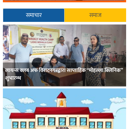
समाचार
समाज
लायन्स क्लब अफ विराटनगरद्वारा साप्ताहिक “मोहल्ला क्लिनिक”
शुभारम्भ