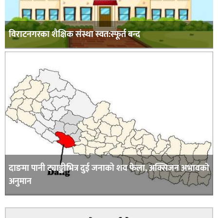
विराटनगरका शैक्षिक संस्था स्वत:स्फूर्त बन्द
दाङमा पानी ट्याङ्कीभित्र दुई जनाको शव फेला, अक्सिजन अभावकाे
अनुमान