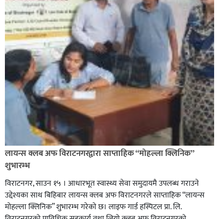
लायन्स क्लब अफ विराटनगरद्वारा साप्ताहिक “मोहल्ला क्लिनिक”
शुभारम्भ
विराटनगर, साउन १५ । आधारभूत स्वास्थ्य सेवा समुदायमै उपलब्ध गराउने
उद्देश्यका साथ बिहिबार लायन्स क्लब अफ विराटनगरले साप्ताहिक “लायन्स
मोहल्ला क्लिनिक” शुभारम्भ गरेकाे छ। लाइफ गार्ड हस्पिटल प्रा. लि.
विराटनगरको प्राविधिक सहकार्य तथा लियो क्लब अफ विराटनगरको