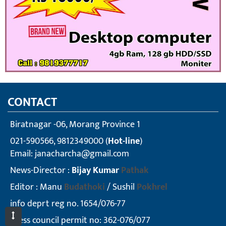
CONTACT
Biratnagar -06, Morang Province 1
021-590566, 9812349000 (
Hot-line
)
Email:
janacharcha@gmail.com
News-Director :
Bijay Kumar
Pathak
Editor : Manu
Budathoki
/ Sushil
Pokhrel
info deprt reg no. 1654/076-77
press council permit no: 362-076/077