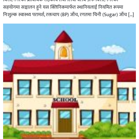
सहयोगमा सञ्चालन हुने यस क्लिनिकमार्फत स्थानियलाई नियमित रूपमा
निःशुल्क स्वास्थ्य परामर्श, रक्तचाप (BP) जाँच, रगतमा चिनी (Sugar) जाँच […]