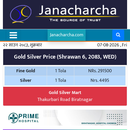
Janacharcha.com
२२ साउन २०८३, शुक्रबार
07-08-2026 , Fri
Gold Silver Price (Shrawan 6, 2083, WED)
Fine Gold
1 Tola
NRs. 291500
Silver
1 Tola
Nrs. 4495
Gold Silver Mart
Thakurbari Road Biratnagar