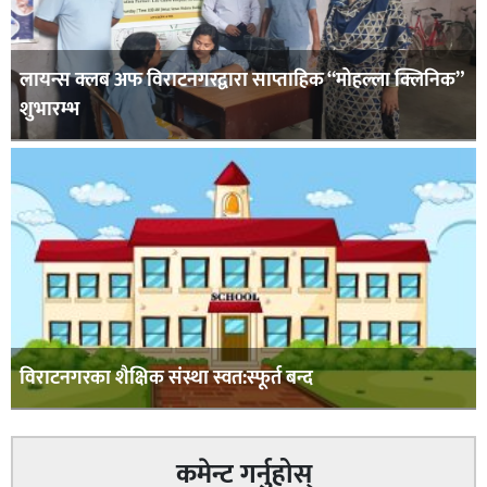
लायन्स क्लब अफ विराटनगरद्वारा साप्ताहिक “मोहल्ला क्लिनिक”
शुभारम्भ
विराटनगरका शैक्षिक संस्था स्वत:स्फूर्त बन्द
कमेन्ट गर्नुहोस्