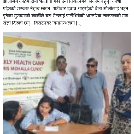
ओलीसँग काठमाडौंमा भेटवार्ता गरेर उनी विराटनगर फर्किएका हुन्। काेशी
प्रदेशकाे सरकार नेतृत्व छाेड्न पार्टीबाट दवाव आइरहेकाे बेला ओलीलाई भट्न
पुगेका मुख्यमन्त्री कार्कीले यस भेटलाई पार्टीभित्रैको आन्तरिक छलफलकाे मात्र
संज्ञा दिएका छन् । विराटनगर विमानस्थलमा […]