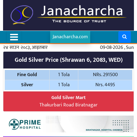
Janacharcha.com
२४ साउन २०८३, आइतबार
09-08-2026 , Sun
Gold Silver Price (Shrawan 6, 2083, WED)
Fine Gold
1 Tola
NRs. 291500
Silver
1 Tola
Nrs. 4495
Gold Silver Mart
Thakurbari Road Biratnagar