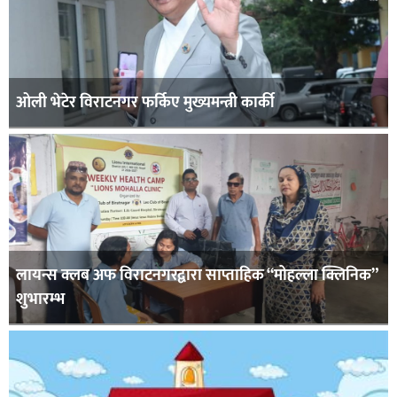
ओली भेटेर विराटनगर फर्किए मुख्यमन्त्री कार्की
लायन्स क्लब अफ विराटनगरद्वारा साप्ताहिक “मोहल्ला क्लिनिक”
शुभारम्भ