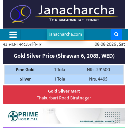
Janacharcha.com
२३ साउन २०८३, शनिबार
08-08-2026 , Sat
Gold Silver Price (Shrawan 6, 2083, WED)
Fine Gold
1 Tola
NRs. 291500
Silver
1 Tola
Nrs. 4495
Gold Silver Mart
Thakurbari Road Biratnagar