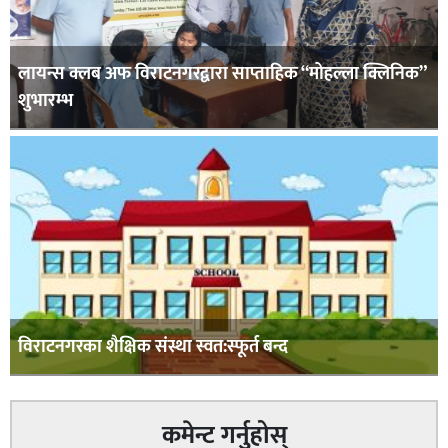
लायन्स क्लब अफ विराटनगरद्वारा साप्ताहिक “मोहल्ला क्लिनिक”
शुभारम्भ
विराटनगरका शैक्षिक संस्था स्वत:स्फूर्त बन्द
कमेन्ट गर्नुहोस्