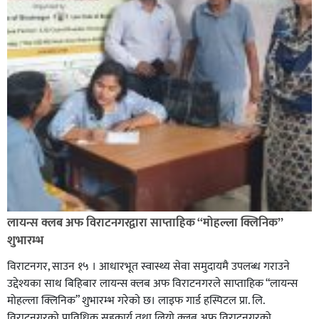
लायन्स क्लब अफ विराटनगरद्वारा साप्ताहिक “मोहल्ला क्लिनिक”
शुभारम्भ
विराटनगर, साउन १५ । आधारभूत स्वास्थ्य सेवा समुदायमै उपलब्ध गराउने
उद्देश्यका साथ बिहिबार लायन्स क्लब अफ विराटनगरले साप्ताहिक “लायन्स
मोहल्ला क्लिनिक” शुभारम्भ गरेकाे छ। लाइफ गार्ड हस्पिटल प्रा. लि.
विराटनगरको प्राविधिक सहकार्य तथा लियो क्लब अफ विराटनगरको