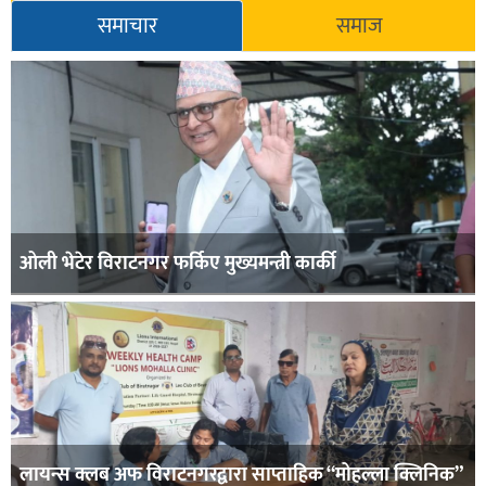
समाचार
समाज
ओली भेटेर विराटनगर फर्किए मुख्यमन्त्री कार्की
लायन्स क्लब अफ विराटनगरद्वारा साप्ताहिक “मोहल्ला क्लिनिक”