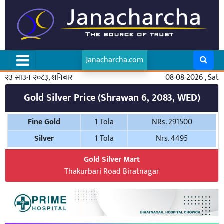
Janacharcha.com
२३ साउन २०८३, शनिबार
08-08-2026 , Sat
Gold Silver Price (Shrawan 6, 2083, WED)
Fine Gold
1 Tola
NRs. 291500
Silver
1 Tola
Nrs. 4495
Gold Silver Mart
Thakurbari Road Biratnagar