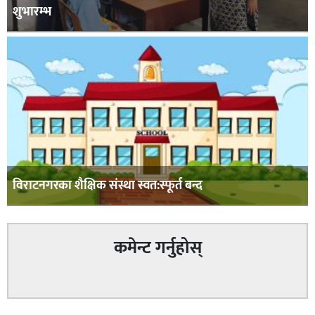
शुभारम्भ
विराटनगरका शैक्षिक संस्था स्वत:स्फूर्त बन्द
कमेन्ट गर्नुहोस्