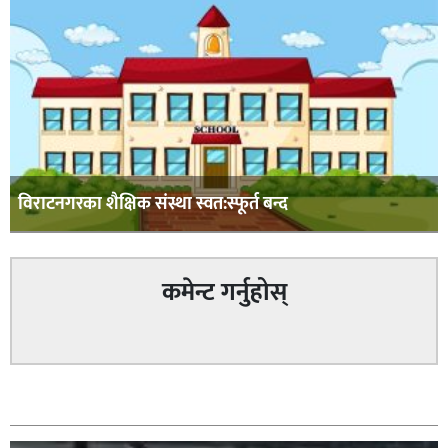
विराटनगरका शैक्षिक संस्था स्वत:स्फूर्त बन्द
कमेन्ट गर्नुहोस्
सम्बन्धित