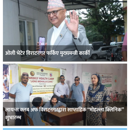
ओली भेटेर विराटनगर फर्किए मुख्यमन्त्री कार्की
लायन्स क्लब अफ विराटनगरद्वारा साप्ताहिक “मोहल्ला क्लिनिक”
शुभारम्भ