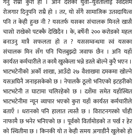
गर्नु राम्रो कुरा हो । अनि देशका युवा–युवतीलाई स्वदेशमै
रोजगार दिनुपनि राम्रै हो । तर, यो सँगै सामाजिक उतरदायित्व
पनि त केही हुन्छ नी ? यसतर्फ यसका संचालक मिनले खासै
चासो राखेको पटक्कै देखिदैन । के, बर्षेनी २०० करोडको महल
बनाउनु मात्रै सफलता हो त ? यससम्वन्धमा स्वं यसका
संचालक मिन सँग पनि चित्तबुझ्दो जवाफ छैन । अनि यहाँ
कार्यरत कर्मचारीले त कामै खुस्केला भन्ने डरले बोल्ने कुरै भएन ।
भाटभटेनीको अर्को शाखा, आउँदो २७ वैशाखमा दमकमा खोल्ने
यसअघिनै जनाइसकेको छ । नेपालकै ठूलो भनिएको इटहरीको
भाटभटेनी त घाटामा चलिरहेको छ । दशैंमा समेत यहाँस्थित
भाटभटेनीमा न्यून व्यापार भएको कुरा यहाँ कार्यरत कर्मचारीले
बताएँ । धरानको पनि हालात त्यस्तै छ । विराटनगरको चाँही
नाफामै छ भनेर भनिएको छ । पूर्वको विर्तामोडको त पर्ख र हेर
को स्थितीमा छ । किनकी यो त केही समय अगाडीनै खुलेको हो