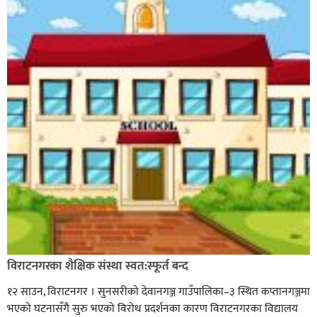
विराटनगरका शैक्षिक संस्था स्वत:स्फूर्त बन्द
१२ साउन, विराटनगर । सुनसरीको देवानगञ्ज गाउँपालिका–३ स्थित कप्तानगञ्जमा
भएको घटनासँगै सुरु भएको विरोध प्रदर्शनका कारण विराटनगरका विद्यालय