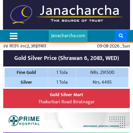
Janacharcha.com
२४ साउन २०८३, आइतबार
09-08-2026 , Sun
Gold Silver Price (Shrawan 6, 2083, WED)
Fine Gold
1 Tola
NRs. 291500
Silver
1 Tola
Nrs. 4495
Gold Silver Mart
Thakurbari Road Biratnagar