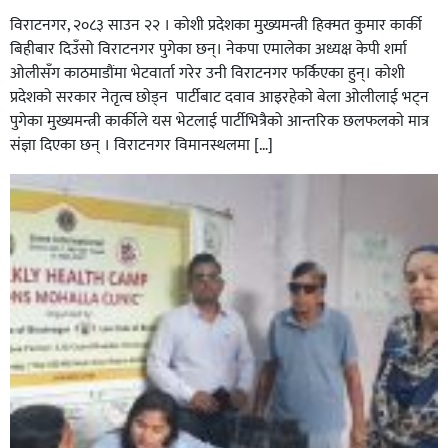
विराटनगर, २०८३ साउन २२ । कोशी प्रदेशका मुख्यमन्त्री हिक्मत कुमार कार्की
बिहीबार दिउँसो विराटनगर पुगेका छन्। नेकपा एमालेका अध्यक्ष केपी शर्मा
ओलीसँग काठमाडौंमा भेटवार्ता गरेर उनी विराटनगर फर्किएका हुन्। काेशी
प्रदेशकाे सरकार नेतृत्व छाेड्न पार्टीबाट दवाव आइरहेकाे बेला ओलीलाई भट्न
पुगेका मुख्यमन्त्री कार्कीले यस भेटलाई पार्टीभित्रैको आन्तरिक छलफलकाे मात्र
संज्ञा दिएका छन् । विराटनगर विमानस्थलमा […]