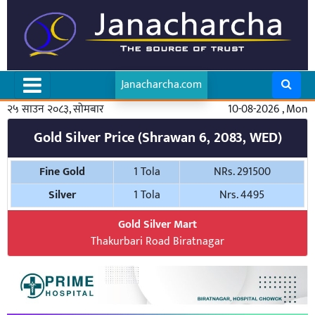
Janacharcha.com
२५ साउन २०८३, सोमबार
10-08-2026 , Mon
Gold Silver Price (Shrawan 6, 2083, WED)
Fine Gold
1 Tola
NRs. 291500
Silver
1 Tola
Nrs. 4495
Gold Silver Mart
Thakurbari Road Biratnagar