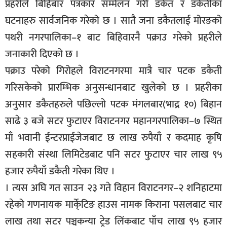
प्रहरीले बिहिबार पत्रकार सम्मेलन गरी डकैत र डकैतीका
घटनाहरु सार्वजनिक गरेको छ । सातै जना डकैतलाई मोरङको
पथरी नगरपालिका–१ बाट बिहिवारनै पक्राउ गरेको प्रहरीले
जनाकारी दिएको छ ।
पक्राउ परेको गिरोहले विराटनगरमा मात्रै चार पटक डकैती
गरिसकेको प्रारम्भिक अनुसन्धानबाट खुलेको छ । प्रहरीका
अनुसार डकैतहरुले पछिल्लो पटक मंगलबार(भाद्र १०) बिहान
साढे ३ बजे सटर फुटाएर विराटनगर महानगरपालिका–७ स्थित
माँ भवानी ईन्टरप्राईजेजबाट छ लाख रुपैयाँ र कदमाह कृषि
सहकारी संस्था लिमिटेडबाट पनि सटर फुटाएर चार लाख ९५
हजार रुपैयाँ डकैती गरेका थिए ।
। त्यस अघि गत साउन २३ गते विहान विराटनगर–२ शनिहाटमा
रहेको गणनायक मार्के्टिङ हाउस नामक किराना पसलबाट चार
लाख तथा सटर पञ्चकन्या ट्रेड लिंकबाट पाँच लाख ९५ हजार