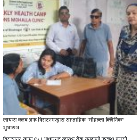
लायन्स क्लब अफ विराटनगरद्वारा साप्ताहिक “मोहल्ला क्लिनिक”
शुभारम्भ
विराटनगर, साउन १५ । आधारभूत स्वास्थ्य सेवा समुदायमै उपलब्ध गराउने