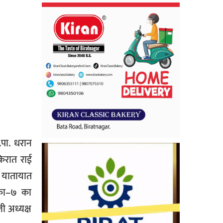
.पा. धरान
किरात राई
 यातायात
िका–७ का
ी अध्यक्ष