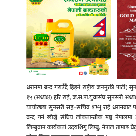
धरानमा बन्द गराउँदै हिड्ने राष्ट्रीय जनमुक्ती पा
१५ (अध्यक्ष) हरि राई, ज.स.पा.युवासंघ सुनसरी अध्
यायोख्खा सुनसरी सह–सचिव शम्भु राई धरानबाट पक्
बन्द गर्न खोज्ने संघिय लोकतान्त्रीक मञ्च नेपा
लिम्बुवान कार्यकर्ता उदयशिगु लिम्बु, नेपाल तामाङ घ