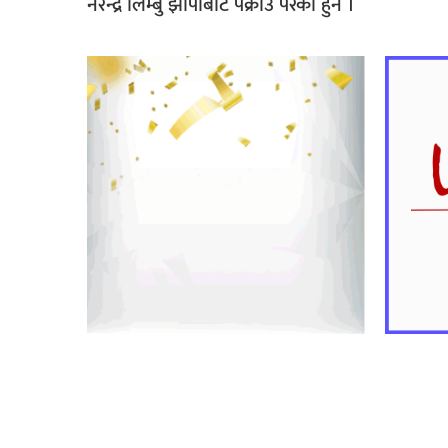
नरेन्द्र लिम्बु झापाबाट पक्राउ परेका हुन ।