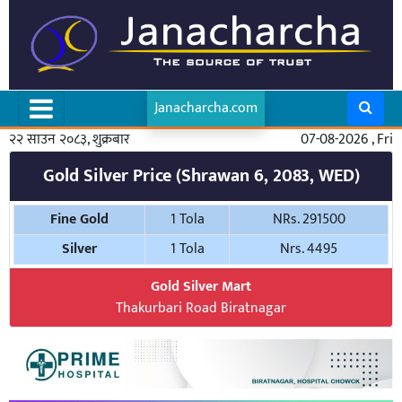
Janacharcha.com
२२ साउन २०८३, शुक्रबार
07-08-2026 , Fri
Gold Silver Price (Shrawan 6, 2083, WED)
Fine Gold
1 Tola
NRs. 291500
Silver
1 Tola
Nrs. 4495
Gold Silver Mart
Thakurbari Road Biratnagar