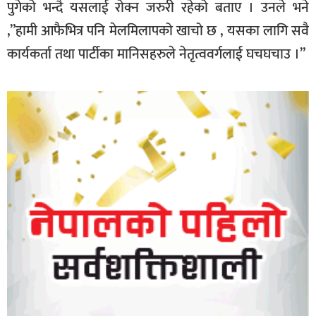
पुगेको भन्दै यसलाई रोक्न जरुरी रहेको बताए । उनले भने
,”हामी आफैभित्र पनि मेलमिलापको खाचो छ , यसका लागि सवै
कार्यकर्ता तथा पार्टीका मानिसहरुले नेतृत्ववर्गलाई घचघचाउ ।”