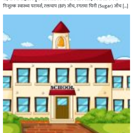
निःशुल्क स्वास्थ्य परामर्श, रक्तचाप (BP) जाँच, रगतमा चिनी (Sugar) जाँच […]