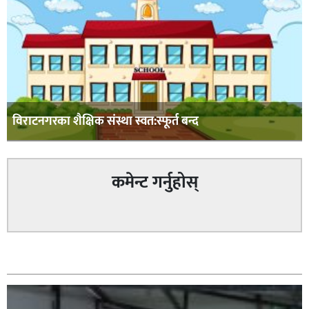
विराटनगरका शैक्षिक संस्था स्वत:स्फूर्त बन्द
कमेन्ट गर्नुहोस्
सम्बन्धित