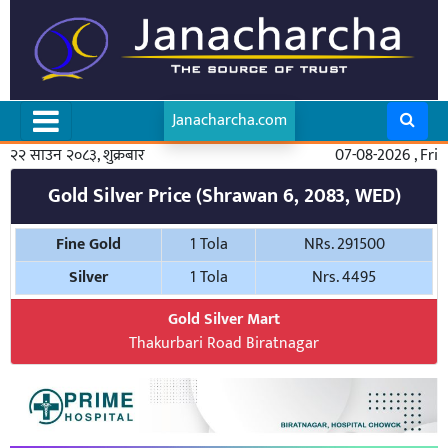
Janacharcha.com
२२ साउन २०८३, शुक्रबार
07-08-2026 , Fri
Gold Silver Price (Shrawan 6, 2083, WED)
Fine Gold
1 Tola
NRs. 291500
Silver
1 Tola
Nrs. 4495
Gold Silver Mart
Thakurbari Road Biratnagar