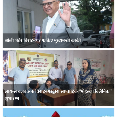
ओली भेटेर विराटनगर फर्किए मुख्यमन्त्री कार्की
लायन्स क्लब अफ विराटनगरद्वारा साप्ताहिक “मोहल्ला क्लिनिक”
शुभारम्भ