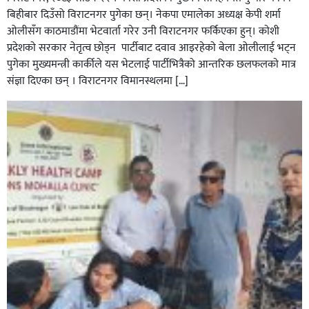
बिहीबार दिउँसो विराटनगर पुगेका छन्। नेकपा एमालेका अध्यक्ष केपी शर्मा
ओलीसँग काठमाडौंमा भेटवार्ता गरेर उनी विराटनगर फर्किएका हुन्। काेशी
प्रदेशकाे सरकार नेतृत्व छाेड्न पार्टीबाट दवाव आइरहेकाे बेला ओलीलाई भट्न
पुगेका मुख्यमन्त्री कार्कीले यस भेटलाई पार्टीभित्रैको आन्तरिक छलफलकाे मात्र
संज्ञा दिएका छन् । विराटनगर विमानस्थलमा […]