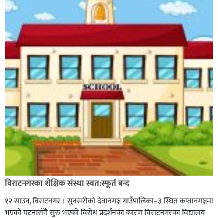
विराटनगरका शैक्षिक संस्था स्वत:स्फूर्त बन्द
१२ साउन, विराटनगर । सुनसरीको देवानगञ्ज गाउँपालिका–३ स्थित कप्तानगञ्जमा
भएको घटनासँगै सुरु भएको विरोध प्रदर्शनका कारण विराटनगरका विद्यालय