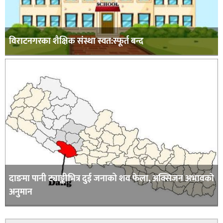
विराटनगरका शैक्षिक संस्था स्वत:स्फूर्त बन्द
दाङमा पानी ट्याङ्कीभित्र दुई जनाको शव फेला, अक्सिजन अभावकाे
अनुमान