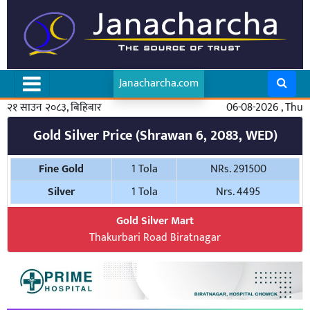
Janacharcha.com
२१ साउन २०८३, बिहिबार
06-08-2026 , Thu
Gold Silver Price (Shrawan 6, 2083, WED)
Fine Gold
1 Tola
NRs. 291500
Silver
1 Tola
Nrs. 4495
Gold Silver Mart
Thakurbari Road Biratnagar