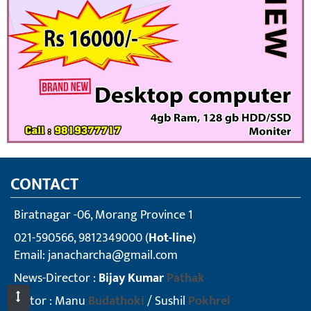
CONTACT
Biratnagar -06, Morang Province 1
021-590566, 9812349000 (
Hot-line
)
Email:
janacharcha@gmail.com
News-Director :
Bijay Kumar
Pathak
Editor : Manu
Budathoki
/ Sushil
Pokhrel