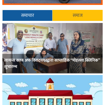
समाचार
समाज
लायन्स क्लब अफ विराटनगरद्वारा साप्ताहिक “मोहल्ला क्लिनिक”
शुभारम्भ