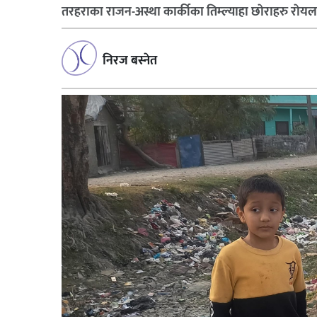
तरहराका राजन-अस्था कार्कीका तिम्ल्याहा छाेराहरु राेयल, 
निरज बस्नेत