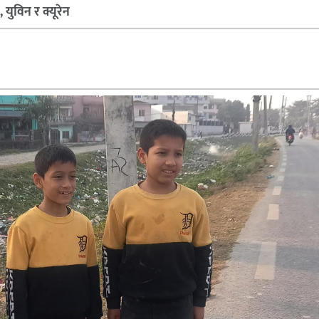
युविन र क्यूरेन